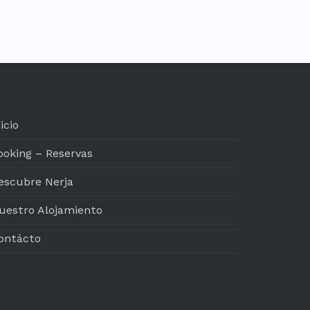
icio
ooking – Reservas
escubre Nerja
uestro Alojamiento
ontácto