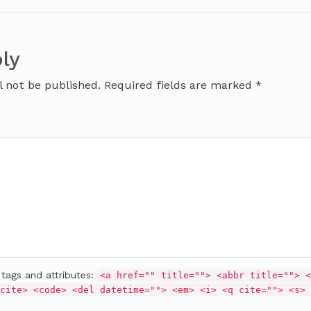
ly
l not be published. Required fields are marked *
tags and attributes:
<a href="" title=""> <abbr title=""> <
cite> <code> <del datetime=""> <em> <i> <q cite=""> <s> 