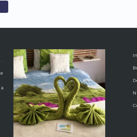
In
B
le
D
 a
N
C